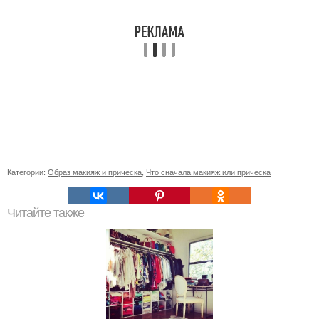
Категории:
Образ макияж и прическа
,
Что сначала макияж или прическа
Читайте также