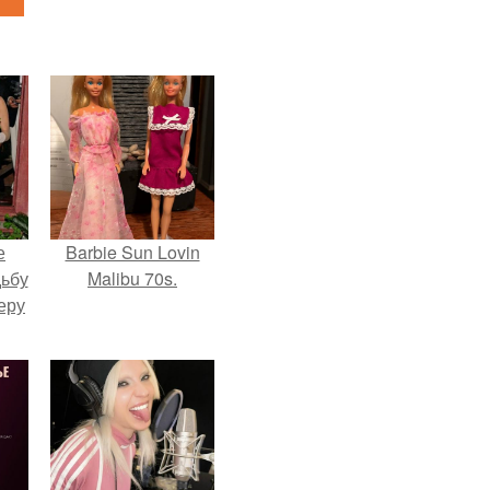
е
Barbie Sun Lovin
дьбу
Malibu 70s.
еру