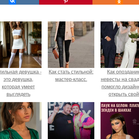
тильная девушка -
Как стать стильной:
Как опоздани
это девушка,
мастер-класс.
невесты на сва
которая умеет
помогло дизайн
выглядеть
открыть свой
привлекательно и
бренд.
легантно в любои
ситуации.