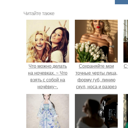
Читайте также
Что можно делать
Сохраняйте мои
С
на ночевках. ~ Что
точные черты лица,
взять с собой на
форму губ, линию
ночёвку~.
скул, носа и разрез
глаз.
э