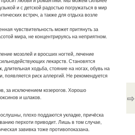
а просит любви и романтики. Мы можем сильнее
зыкой и с детской радостью погружаться в мир
тических встреч, а также для отдыха возле
енная чувствительность может притянуть за
асотой мира, не концентрируясь на неприятном.
ление мозолей и вросших ногтей, лечение
 сильнодействующих лекарств. Становятся
 длительная ходьба, стояние на ногах, обувь на
и, появляется риск аллергий. Не рекомендуется
в, за исключением козерогов. Хорошо
⇨
оксинов и шлаков.
послушны, плохо поддаются укладке, причёска
ванию перхоти приводит. Лишь в том случае,
мическая завивка тоже противопоказана.