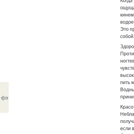
Когда
ощуща
кинем
водое
Это п
собой
Здоро
Проти
ногте
чувст
высок
пить 
Водны
⇦
прини
Красо
Небла
получ
если 