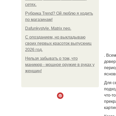
сетях.
Рубрика Trend? Ой люблю я ходить
по магазинам!
Dafunkystyle. Matrix neo.
С опозданием, но выкладываю
своих первых красоток выпускниц
2026 год.
. Все
Нельзя забывать о том, что
довер
маникюр - мощное оружие в руках у
перио
женщин!
яснов
Для с
подхо
что-т
прекр
карти