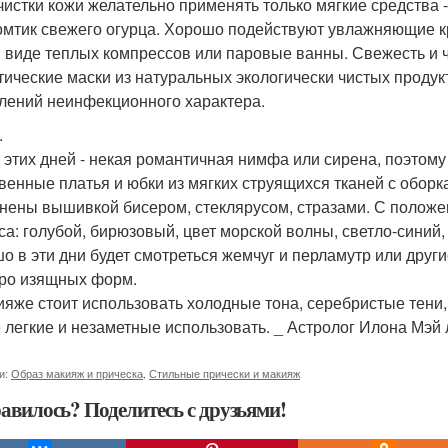
чистки кожи желательно применять только мягкие средства -
омтик свежего огурца. Хорошо подействуют увлажняющие кр
в виде теплых компрессов или паровые ванны. Свежесть и ч
тические маски из натуральных экологически чистых проду
лений неинфекционного характера.
.
 этих дней - некая романтичная нимфа или сирена, поэтому
венные платья и юбки из мягких струящихся тканей с обор
нены вышивкой бисером, стеклярусом, стразами. С положе
са: голубой, бирюзовый, цвет морской волны, светло-синий
о в эти дни будет смотреться жемчуг и перламутр или друг
ро изящных форм.
ияже стоит использовать холодные тона, серебристые тени, 
 легкие и незаметные использовать. _ Астролог Илона Мэй
и:
Образ макияж и прическа
,
Стильные прически и макияж
авилось? Поделитесь с друзьями!