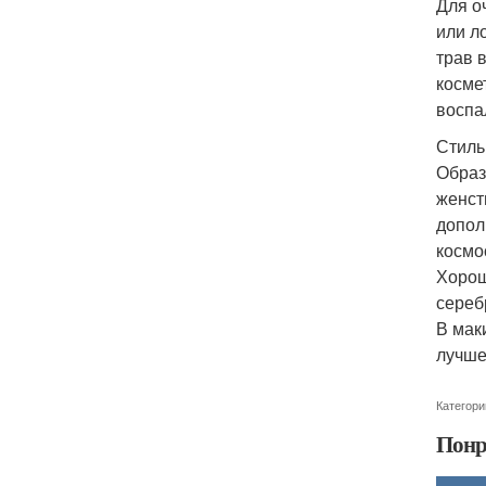
Для о
или л
трав 
косме
воспа
Стиль
Образ
женст
допол
космо
Хорош
сереб
В мак
лучше
Категори
Понр