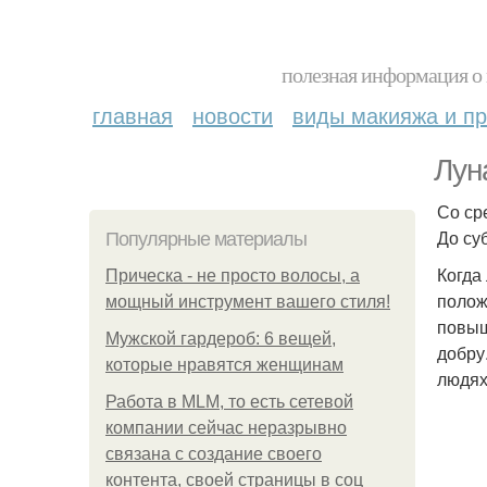
полезная информация о 
главная
новости
виды макияжа и пр
Лун
Со сре
До суб
Популярные материалы
Когда
Прическа - не просто волосы, а
полож
мощный инструмент вашего стиля!
повыш
Мужской гардероб: 6 вещей,
добру
которые нравятся женщинам
людя
Работа в MLM, то есть сетевой
компании сейчас неразрывно
связана с создание своего
контента, своей страницы в соц