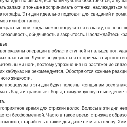
 луна идет по рыбам, все наши чувства обостряются, а душ
ть запахи и тоньше воспринимать оттенки, наслаждаться му
атографа. Эти дни идеально подходят для свиданий и роман
мов или фонтанов.
рекрасные дни, когда можно погрузиться в сказку, но повыш
 слезливость, обидчивость и закрытость. Наслаждайтесь кр
вье.
вопоказаны операции в области ступней и пальцев ног, уда
вых пластинок. Лучше воздержаться от приема спиртного и
вительными ноги, поэтому упражнения на растяжение связок,
их каблуках не рекомендуется. Обостряются кожные реакци
много жидкости.
е процедуры в эти дни будут полезны женщинам всех знако
мать бады и травяные сборы, стимулирующую выведение т
та.
гоприятное время для стрижки волос. Волосы в эти дни не
ается бесформенной. Часто в такое время стрижка к образо
возможно, старайтесь в такие дни даже не мыть голову. Хи