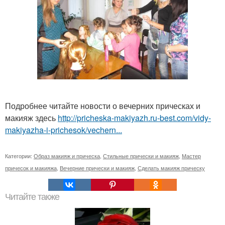
Подробнее читайте новости о вечерних прическах и
макияж здесь
http://pricheska-makiyazh.ru-best.com/vidy-
makiyazha-i-prichesok/vechern...
Категории:
Образ макияж и прическа
,
Стильные прически и макияж
,
Мастер
причесок и макияжа
,
Вечерние прически и макияж
,
Сделать макияж прическу
Читайте также