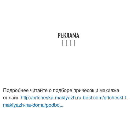
Подробнее читайте о подборе причесок и макияжа
онлайн
http://pricheska-makiyazh.ru-best.com/pricheski-i-
makiyazh-na-domu/podbo...