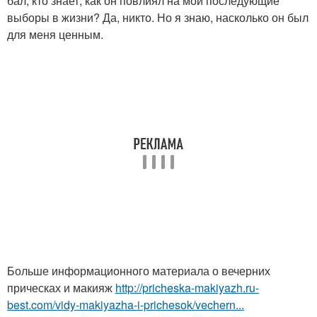
бал, кто знает, как он повлиял на мои последующие
выборы в жизни? Да, никто. Но я знаю, насколько он был
для меня ценным.
Больше информационного материала о вечерних
прическах и макияж
http://pricheska-makiyazh.ru-
best.com/vidy-makiyazha-i-prichesok/vechern...