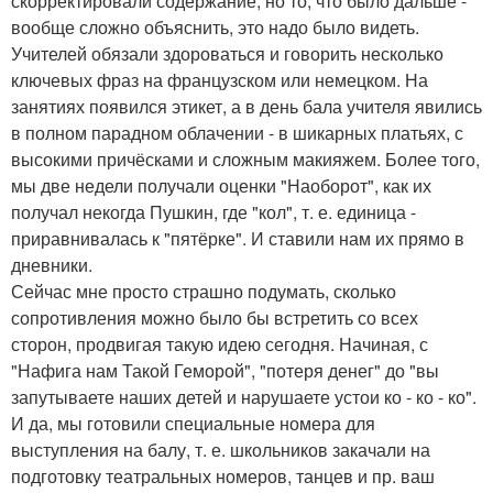
скорректировали содержание, но то, что было дальше -
вообще сложно объяснить, это надо было видеть.
Учителей обязали здороваться и говорить несколько
ключевых фраз на французском или немецком. На
занятиях появился этикет, а в день бала учителя явились
в полном парадном облачении - в шикарных платьях, с
высокими причёсками и сложным макияжем. Более того,
мы две недели получали оценки "Наоборот", как их
получал некогда Пушкин, где "кол", т. е. единица -
приравнивалась к "пятёрке". И ставили нам их прямо в
дневники.
Сейчас мне просто страшно подумать, сколько
сопротивления можно было бы встретить со всех
сторон, продвигая такую идею сегодня. Начиная, с
"Нафига нам Такой Геморой", "потеря денег" до "вы
запутываете наших детей и нарушаете устои ко - ко - ко".
И да, мы готовили специальные номера для
выступления на балу, т. е. школьников закачали на
подготовку театральных номеров, танцев и пр. ваш