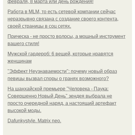
февраля, 8 марта или день рождения!
Работа в MLM, то есть сетевой компании сейчас
неразрывно связана с создание своего контента,
своей страницы в соц сетях.
Прическа - не просто волосы, а мощный инструмент
вашего стиля!
Мужской гардероб: 6 вещей, которые нравятся
женщинам
"Эффект Неузнаваемости": почему новый образ
певицы вызвал споры о гранях возможного?
На шанхайской премьере "Человека - Паука:
Совершенно Новый День" зендея выбрала не
просто очередной наряд, а настоящий артефакт
высокой моды.
Dafunkystyle. Matrix neo.