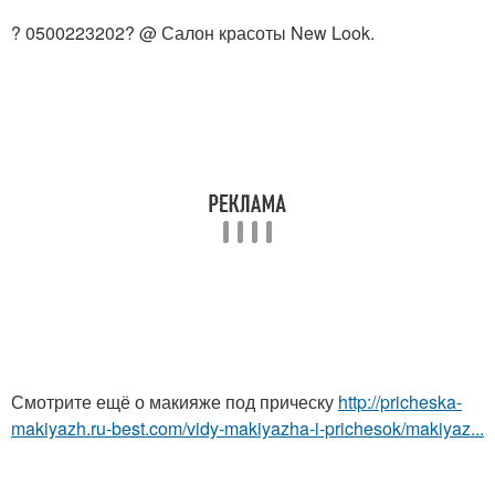
? 0500223202? @ Салон красоты New Look.
Смотрите ещё о макияже под прическу
http://pricheska-
makiyazh.ru-best.com/vidy-makiyazha-i-prichesok/makiyaz...