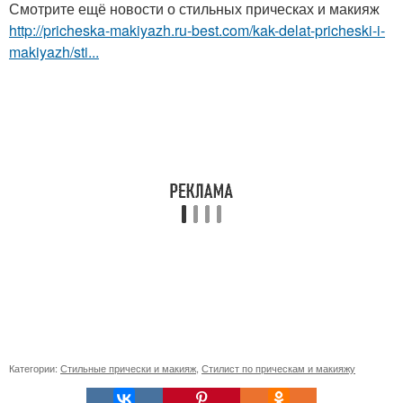
Смотрите ещё новости о стильных прическах и макияж
http://pricheska-makiyazh.ru-best.com/kak-delat-pricheski-i-
makiyazh/sti...
Категории:
Стильные прически и макияж
,
Стилист по прическам и макияжу