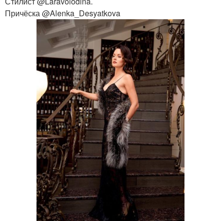
Стилист @Laravolodina.
Причёска @Alenka_Desyatkova