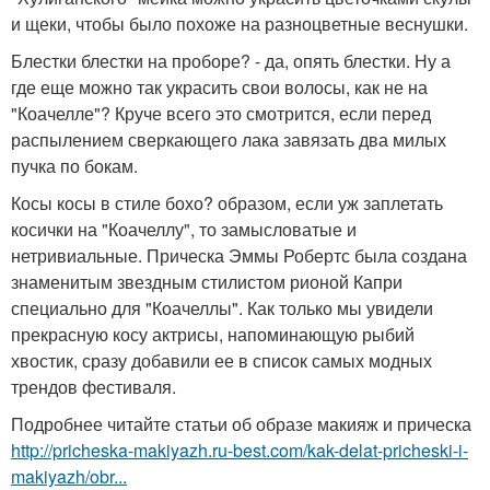
и щеки, чтобы было похоже на разноцветные веснушки.
Блестки блестки на проборе? - да, опять блестки. Ну а
где еще можно так украсить свои волосы, как не на
"Коачелле"? Круче всего это смотрится, если перед
распылением сверкающего лака завязать два милых
пучка по бокам.
Косы косы в стиле бохо? образом, если уж заплетать
косички на "Коачеллу", то замысловатые и
нетривиальные. Прическа Эммы Робертс была создана
знаменитым звездным стилистом рионой Капри
специально для "Коачеллы". Как только мы увидели
прекрасную косу актрисы, напоминающую рыбий
хвостик, сразу добавили ее в список самых модных
трендов фестиваля.
Подробнее читайте статьи об образе макияж и прическа
http://pricheska-makiyazh.ru-best.com/kak-delat-pricheski-i-
makiyazh/obr...