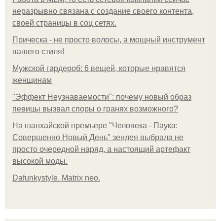
неразрывно связана с создание своего контента,
своей страницы в соц сетях.
Прическа - не просто волосы, а мощный инструмент
вашего стиля!
Мужской гардероб: 6 вещей, которые нравятся
женщинам
"Эффект Неузнаваемости": почему новый образ
певицы вызвал споры о гранях возможного?
На шанхайской премьере "Человека - Паука:
Совершенно Новый День" зендея выбрала не
просто очередной наряд, а настоящий артефакт
высокой моды.
Dafunkystyle. Matrix neo.