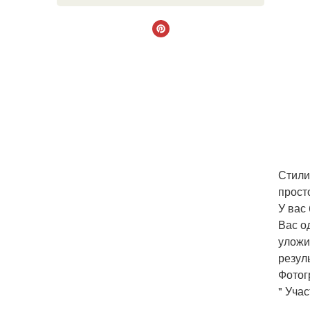
Стили
прост
У вас
Вас о
уложи
резуль
Фотог
" Уча