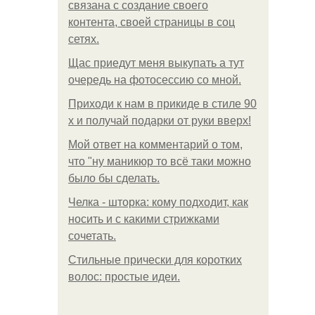
связана с создание своего
контента, своей страницы в соц
сетях.
Щас приедут меня выкупать а тут
очередь на фотосессию со мной.
Приходи к нам в прикиде в стиле 90
х и получай подарки от руки вверх!
Мой ответ на комментарий о том,
что "ну маникюр то всё таки можно
было бы сделать.
Челка - шторка: кому подходит, как
носить и с какими стрижками
сочетать.
Стильные прически для коротких
волос: простые идеи.