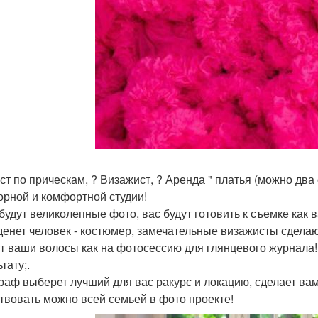
ст по прическам, ? Визажист, ? Аренда " платья (можно два
орной и комфортной студии!
 будут великолепные фото, вас будут готовить к съемке как 
денет человек - костюмер, замечательные визажисты сделаю
т ваши волосы как на фотосессию для глянцевого журнала!
тату;.
раф выберет лучший для вас ракурс и локацию, сделает ва
ствовать можно всей семьей в фото проекте!