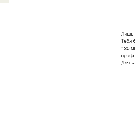
Лишь 
Тебя б
* 30 
профе
Для з