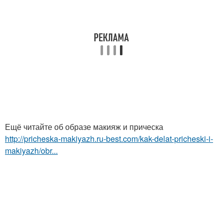
Ещё читайте об образе макияж и прическа
http://pricheska-makiyazh.ru-best.com/kak-delat-pricheski-i-
makiyazh/obr...