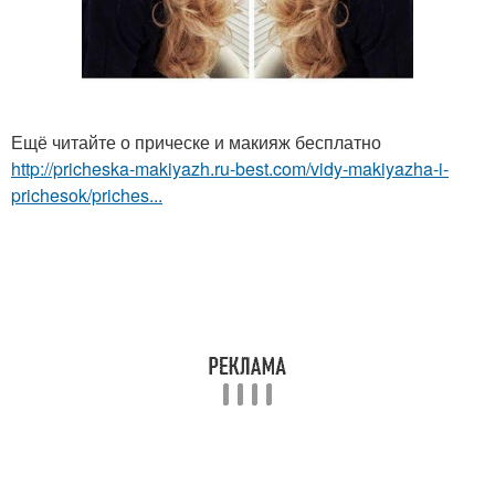
Ещё читайте о прическе и макияж бесплатно
http://pricheska-makiyazh.ru-best.com/vidy-makiyazha-i-
prichesok/priches...