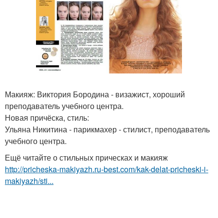
Макияж: Виктория Бородина - визажист, хороший
преподаватель учебного центра.
Новая причёска, стиль:
Ульяна Никитина - парикмахер - стилист, преподаватель
учебного центра.
Ещё читайте о стильных прическах и макияж
http://pricheska-makiyazh.ru-best.com/kak-delat-pricheski-i-
makiyazh/sti...