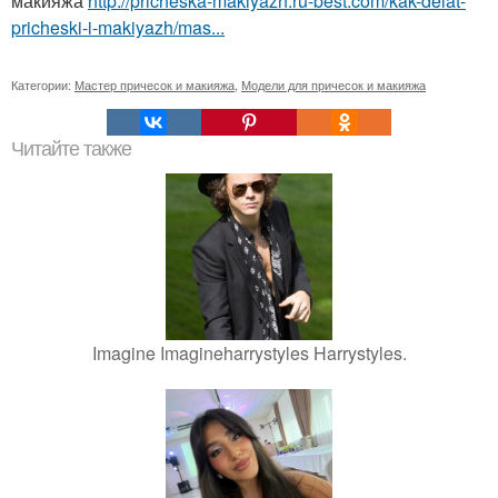
макияжа
http://pricheska-makiyazh.ru-best.com/kak-delat-
pricheski-i-makiyazh/mas...
Категории:
Мастер причесок и макияжа
,
Модели для причесок и макияжа
Читайте также
Imagine Imagineharrystyles Harrystyles.