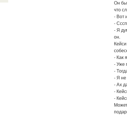
Он бы
что с
- Вот 
- Ссс
- Я д
он.
Кейси
собес
- Как 
- Уже 
- Тог
- Я н
- Ах д
- Кейс
- Кей
Может
подар