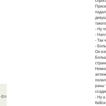
спрос
Присе
падал
девуш
таког
- Ну 
- Нап
- Так 
- Бол
Он вз
Больш
стран
Немно
аптеч
полил
раны 
ссади
⇦
- Ну а
Кейси