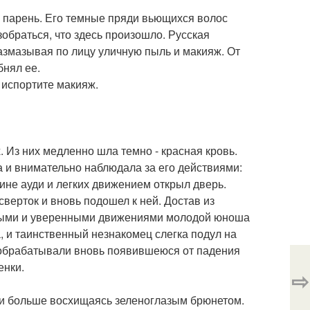
 парень. Его темные пряди вьющихся волос
зобраться, что здесь произошло. Русская
азмазывая по лицу уличную пыль и макияж. От
бнял ее.
о испортите макияж.
. Из них медленно шла темно - красная кровь.
а и внимательно наблюдала за его действиями:
ине ауди и легких движением открыл дверь.
верток и вновь подошел к ней. Достав из
стрыми и уверенными движениями молодой юноша
, и таинственный незнакомец слегка подул на
а обрабатывали вновь появившеюся от падения
енки.
⇨
 и больше восхищаясь зеленоглазым брюнетом.