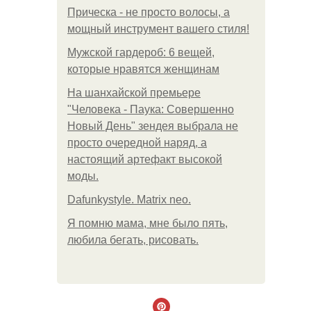
Прическа - не просто волосы, а
мощный инструмент вашего стиля!
Мужской гардероб: 6 вещей,
которые нравятся женщинам
На шанхайской премьере
"Человека - Паука: Совершенно
Новый День" зендея выбрала не
просто очередной наряд, а
настоящий артефакт высокой
моды.
Dafunkystyle. Matrix neo.
Я помню мама, мне было пять,
любила бегать, рисовать.