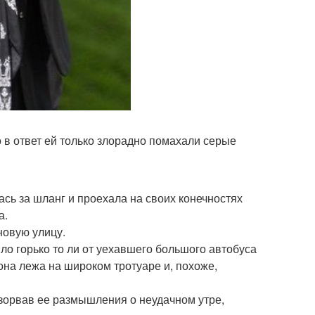
о в ответ ей только злорадно помахали серые
ась за шланг и проехала на своих конечностях
а.
новую улицу.
ло горько то ли от уехавшего большого автобуса
она лежа на широком тротуаре и, похоже,
азорвав ее размышления о неудачном утре,