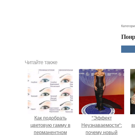
Категори
Понр
Читайте также
Как подобрать
"Эффект
цветовую гамму в
Неузнаваемости":
в
перманентном
почему новый