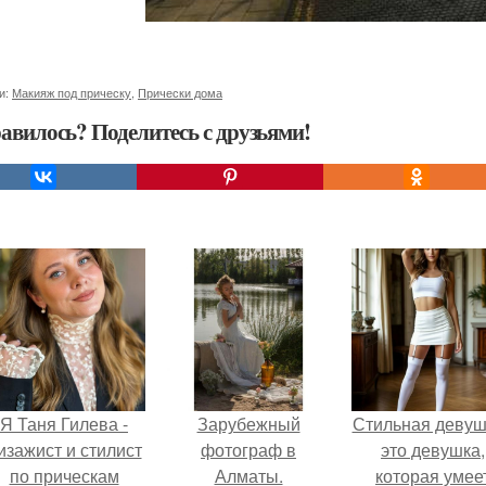
и:
Макияж под прическу
,
Прически дома
авилось? Поделитесь с друзьями!
Я Таня Гилева -
Зарубежный
Стильная девуш
изажист и стилист
фотограф в
это девушка,
по прическам
Алматы.
которая умее