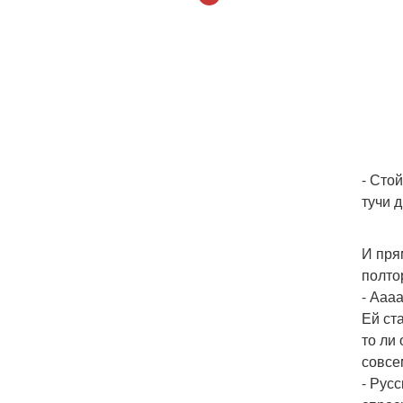
- Сто
тучи 
И пря
полто
- Ааа
Ей ст
то ли
совсе
- Рус