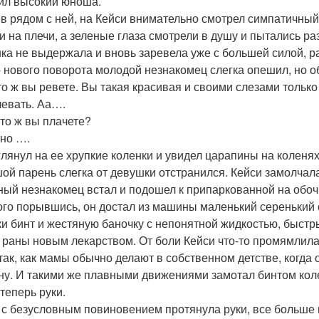
ил высокий юноша.
в рядом с ней, на Кейси внимательно смотрел симпатичный
и на плечи, а зеленые глаза смотрели в душу и пытались ра
ка не выдержала и вновь заревела уже с большей силой, р
о нового поворота молодой незнакомец слегка опешил, но о
что ж вы ревете. Вы такая красивая и своими слезами тольк
левать. Аа….
что ж вы плачете?
ьно ….
глянул на ее хрупкие коленки и увидел царапины на коленях
ой парень слегка от девушки отстранился. Кейси замолчал
ный незнакомец встал и подошел к припаркованной на обоч
го порывшись, он достал из машины маленький серенький с
ки бинт и жестяную баночку с непонятной жидкостью, бы
 раны новым лекарством. От боли Кейси что-то промямлила
так, как мамы обычно делают в собственном детстве, когд
ну. И такими же плавными движениями замотал бинтом кол
 теперь руки.
 с безусловным повиновением протянула руки, все больше