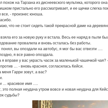
л похож на Тарзана из диснеевского мультика, которого она
лишком пристально его рассматривает, и ее щечки слегка п
и все, - произнес юноша.
пасибо.
умаю, что не стоит сидеть такой прекрасной даме на деревян
 взяла его за новую руку и встала. Весь ее наряд в пыли бы
едование провалила и вновь осталась без работы.
я понял, вы опоздали на автобус, я мог бы вас отвезти ….
поздно, я все равно опоздала.
да я вправе у вас украсть часок за маленькой чашечкой чая?
е против … - вновь краснея, согласилась Кейси.
а меня Гарри зовут, а вас?
и.
си … красивое имя ….
, это полная неудача утром вовсе и новая неудача для Кей
ок судьбы?