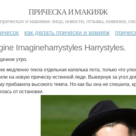
ПРИЧЕСКА И МАКИЯЖ
прическах и макияже лица, новости, отзывы, новинки, сек
ичесок
как делать прически и макияж
причес
ine Imagineharrystyles Harrystyles.
дачное утро.
ке медленно текла отдельная капелька пота, только что у
или на новую прическу истинной леди. Вывернув за угол дом
му прибавила высокого темпа. Но как бы она не спешила, 
ялась от остановки.