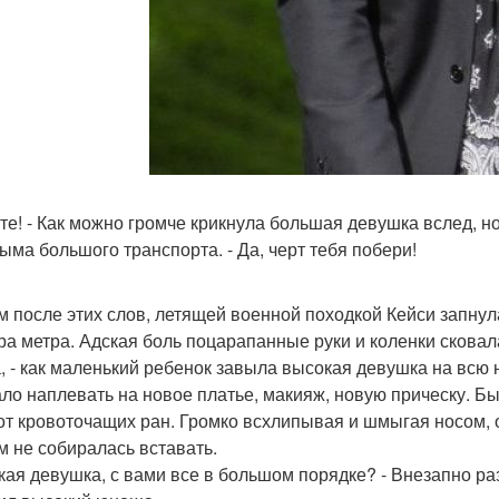
йте! - Как можно громче крикнула большая девушка вслед, н
дыма большого транспорта. - Да, черт тебя побери!
м после этих слов, летящей военной походкой Кейси запнул
ра метра. Адская боль поцарапанные руки и коленки сковал
а, - как маленький ребенок завыла высокая девушка на всю 
ало наплевать на новое платье, макияж, новую прическу. Бы
 от кровоточащих ран. Громко всхлипывая и шмыгая носом, 
м не собиралась вставать.
ская девушка, с вами все в большом порядке? - Внезапно р