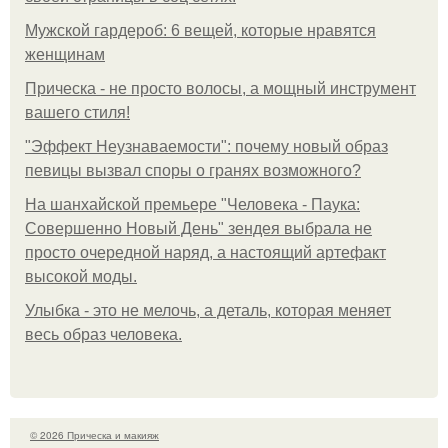
Мужской гардероб: 6 вещей, которые нравятся
женщинам
Прическа - не просто волосы, а мощный инструмент
вашего стиля!
"Эффект Неузнаваемости": почему новый образ
певицы вызвал споры о гранях возможного?
На шанхайской премьере "Человека - Паука:
Совершенно Новый День" зендея выбрала не
просто очередной наряд, а настоящий артефакт
высокой моды.
Улыбка - это не мелочь, а деталь, которая меняет
весь образ человека.
© 2026 Прическа и макияж