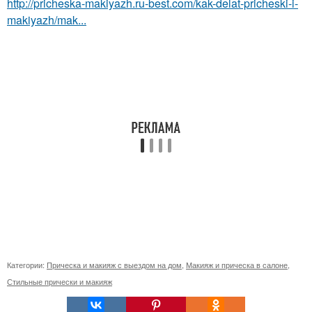
http://pricheska-makiyazh.ru-best.com/kak-delat-pricheski-i-
makiyazh/mak...
Категории:
Прическа и макияж с выездом на дом
,
Макияж и прическа в салоне
,
Стильные прически и макияж