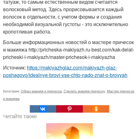
татуаж, то самым естественным видом считается
волосковый метод. Здесь прорисовывается каждый
волосок в отдельности, с учетом формы и создания
необходимой визуальной густоты - это исключительно
кропотливая работа.
Больше информационных новостей о мастере причесок
и макияжа http://pricheska-makiyazh.ru-best.com/kak-delat-
pricheski-i-makiyazh/master-prichesok-i-makiyazha
Источник:
https://makiyazhglaz.com/makiyazh-glaz-
poshagovo/idealnye-brovi-vse-chto-nado-znat-o-brovyah
Категории:
Образ макияж и прическа
,
Сделать макияж прическу
,
Мастер причесок
и макияжа
Читайте также