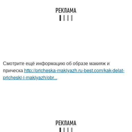
Смотрите ещё информацию об образе макияж и
прическа
http://pricheska-makiyazh.ru-best.com/kak-delat-
pricheski-i-makiyazh/obr...