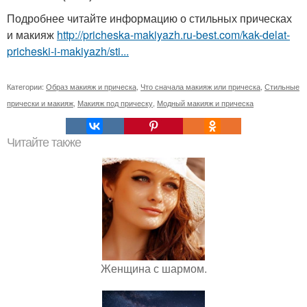
Подробнее читайте информацию о стильных прическах
и макияж
http://pricheska-makiyazh.ru-best.com/kak-delat-
pricheski-i-makiyazh/sti...
Категории:
Образ макияж и прическа
,
Что сначала макияж или прическа
,
Стильные
прически и макияж
,
Макияж под прическу
,
Модный макияж и прическа
Читайте также
Женщина с шармом.