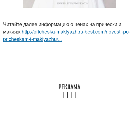
Читайте далее информацию о ценах на прически и
макияж
http://pricheska-makiyazh.ru-best.com/novosti-po-
pricheskam-i-makiyazhu/...