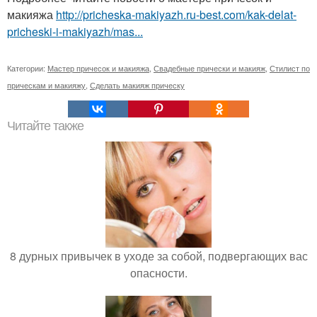
макияжа
http://pricheska-makiyazh.ru-best.com/kak-delat-
pricheski-i-makiyazh/mas...
Категории:
Мастер причесок и макияжа
,
Свадебные прически и макияж
,
Стилист по
прическам и макияжу
,
Сделать макияж прическу
Читайте также
8 дурных привычек в уходе за собой, подвергающих вас
опасности.