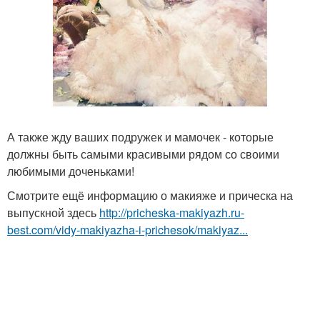
А также жду ваших подружек и мамочек - которые
должны быть самыми красивыми рядом со своими
любимыми доченьками!
Смотрите ещё информацию о макияже и прическа на
выпускной здесь
http://pricheska-makiyazh.ru-
best.com/vidy-makiyazha-i-prichesok/makiyaz...