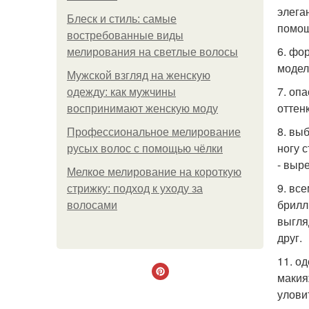
элега
Блеск и стиль: самые
помощ
востребованные виды
6. фо
мелирования на светлые волосы
модел
Мужской взгляд на женскую
7. оп
одежду: как мужчины
оттен
воспринимают женскую моду
8. вы
Профессиональное мелирование
ногу 
русых волос с помощью чёлки
- выре
Мелкое мелирование на короткую
9. вс
стрижку: подход к уходу за
брилл
волосами
выгля
друг.
11. о
макия
улови