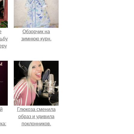
е
Обзорчик на
дьбу
зимнюю курн.
еру
й
Глюкоза сменила
образ и удивила
ка:
поклонников.