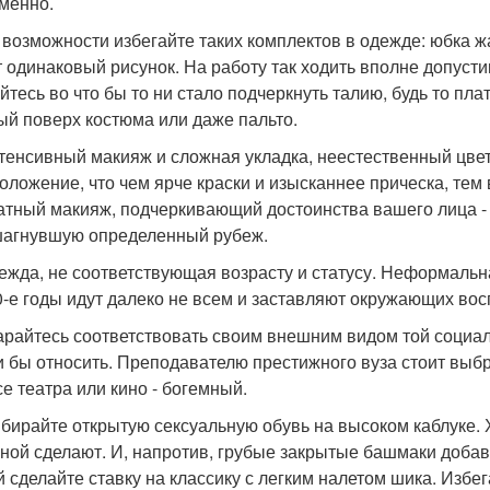
менно.
о возможности избегайте таких комплектов в одежде: юбка ж
 одинаковый рисунок. На работу так ходить вполне допустимо,
йтесь во что бы то ни стало подчеркнуть талию, будь то пл
ый поверх костюма или даже пальто.
нтенсивный макияж и сложная укладка, неестественный цве
оложение, что чем ярче краски и изысканнее прическа, те
атный макияж, подчеркивающий достоинства вашего лица - 
агнувшую определенный рубеж.
дежда, не соответствующая возрасту и статусу. Неформальн
0-е годы идут далеко не всем и заставляют окружающих вос
тарайтесь соответствовать своим внешним видом той социал
и бы относить. Преподавателю престижного вуза стоит выб
се театра или кино - богемный.
ыбирайте открытую сексуальную обувь на высоком каблуке
ной сделают. И, напротив, грубые закрытые башмаки добавя
й сделайте ставку на классику с легким налетом шика. Избег