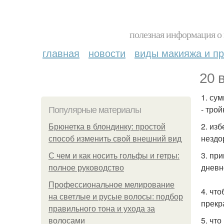
полезная информация о 
главная
новости
виды макияжа и пр
20 
1. су
- трой
Популярные материалы
2. из
Брюнетка в блондинку: простой
нездо
способ изменить свой внешний вид
3. пр
С чем и как носить гольфы и гетры:
дневн
полное руководство
Профессиональное мелирование
4. чт
на светлые и русые волосы: подбор
прекр
правильного тона и ухода за
5. что
волосами