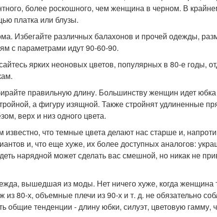
нтного, более роскошного, чем женщина в черном. В крайне
ью платка или блузы.
рма. Избегайте различных балахонов и прочей одежды, р
ям с параметрами идут 90-60-90.
асайтесь ярких неоновых цветов, популярных в 80-е годы,
кам.
бирайте правильную длину. Большинству женщин идет юбка 
стройной, а фигуру изящной. Также стройнят удлиненные п
зом, верх и низ одного цвета.
ем известно, что темные цвета делают нас старше и, напроти
иантов и, что еще хуже, их более доступных аналогов: укра
деть нарядной может сделать вас смешной, но никак не при
дежда, вышедшая из моды. Нет ничего хуже, когда женщина 
ж из 80-х, объемные плечи из 90-х и т. д. не обязательно с
ть общие тенденции - длину юбки, силуэт, цветовую гамму, ч