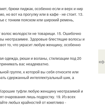
акет, брюки пиджак, особенно если и верх и ниp
 но вот на прогулку или в кафе - не стоит. 13.
атье с тонким пояском или широкий ремень,
т волос молодости не товарищи. 15. Ошибочно
м вы неотразимее. Здоровые блестящие волосы и
вот то, что украсит любую женщину, особенно
ая одежда, рюши и воланы, стилизации под 20
⇨
принимать вас неадекватно.
ьной группе, к которой вы себя относите или
рать сдержанный интеллектуальный шик, а
. Хорошие туфли любую женщину неотразимой и
т очарования лишь подростку. 19. Из всех
айте любых крайностей от кокетливо -