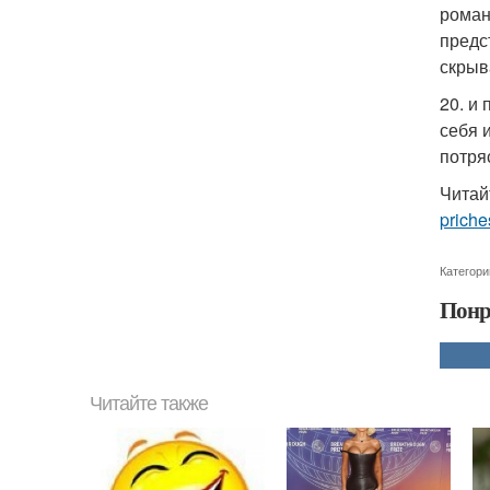
роман
предс
скрыв
20. и
себя 
потря
Читай
priche
Категори
Понр
Читайте также