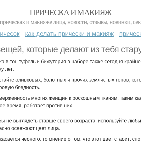
ПРИЧЕСКА И МАКИЯЖ
прическах и макияже лица, новости, отзывы, новинки, сек
ичесок
как делать прически и макияж
причес
вещей, которые делают из тебя стару
мка в тон туфель и бижутерия в наборе также сегодня край
ку лет.
бегайте оливковых, болотных и прочих землистых тонов, ко
ровую бледность.
иверженность многих женщин к роскошным тканям, таким как
ое время, работает против них.
обы не выглядеть старше своего возраста, используйте любы
асно освежают цвет лица.
 касается черного, то мнение о том, что этот цвет старит, с