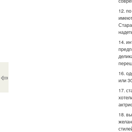
совре
12. п
имеют
Стара
надет
14. и
предп
делик
переш
16. о
⇦
или 3
17. с
хотел
актри
18. в
желан
стиле