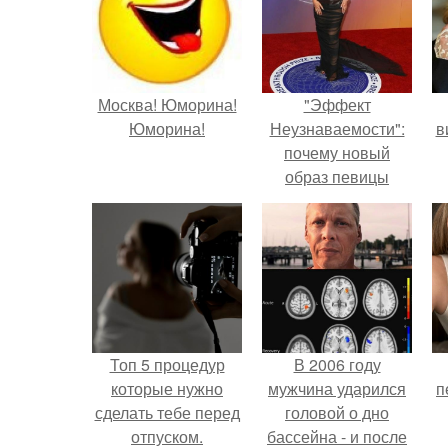
Москва! Юморина!
"Эффект
Юморина!
Неузнаваемости":
в
почему новый
образ певицы
вызвал споры о
гранях
возможного?
Топ 5 процедур
В 2006 году
которые нужно
мужчина ударился
п
сделать тебе перед
головой о дно
отпуском.
бассейна - и после