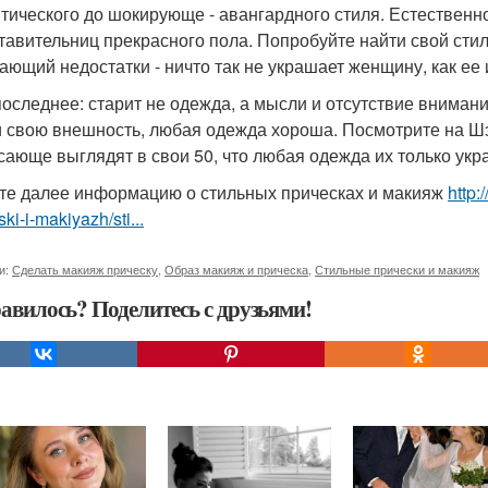
тического до шокирующе - авангардного стиля. Естественно
тавительниц прекрасного пола. Попробуйте найти свой сти
ающий недостатки - ничто так не украшает женщину, как ее
 последнее: старит не одежда, а мысли и отсутствие внима
и свою внешность, любая одежда хороша. Посмотрите на Шэр
сающе выглядят в свои 50, что любая одежда их только укр
те далее информацию о стильных прическах и макияж
http:
ski-i-makiyazh/sti...
и:
Сделать макияж прическу
,
Образ макияж и прическа
,
Стильные прически и макияж
авилось? Поделитесь с друзьями!