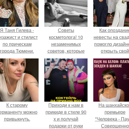
Я Таня Гилева -
Советы
Как опоздани
изажист и стилист
косметолога! 10
невесты на сва
по прическам
незаменимых
помогло дизайн
города Тюмени.
советов, которые
открыть свой
позволят вашей
бренд.
коже всегда
выглядеть
превосходно!
К старому
Приходи к нам в
На шанхайско
ерманенту можно
прикиде в стиле 90
премьере
привыкнуть.
х и получай
"Человека - Пау
подарки от руки
Совершенно