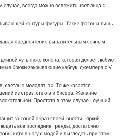
м случае, всегда можно освежить цвет лица с
азмывающей контуры фигуры. Такие фасоны лишь
 отдавая предпочтение выразительным сочным
длиной чуть ниже колена, которая делает любую
рямые брюки закрывающие каблук, джемпера с V
в, светлые молодят. 10. То же касается
шений из страз, стекла и бисера. Желание
влекательной. Простота в этом случае - лучший
тащит за собой образ своей юности - яркий
облюдать все последние тренды, достаточно
тобы идти в ногу с модой и выглядеть при этом