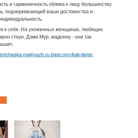
сть и гармоничность облика к лицу большинству
ль, подчеркивающий ваши достоинства и
 индивидуальность.
ния к себе. На ухоженных женщинах, любящих
он стоун, Дэми Мур, мадонну - они так
ашает.
//pricheska-makiyazh.ru-best.com/kak-delat-