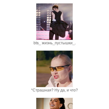
bts_ жизнь_пустышки_.
"Страшная? Ну да, и что?