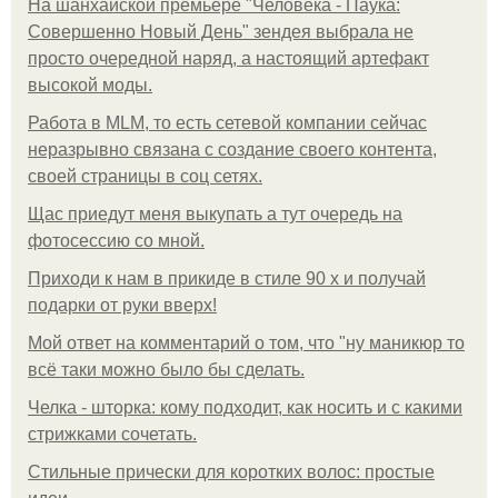
На шанхайской премьере "Человека - Паука:
Совершенно Новый День" зендея выбрала не
просто очередной наряд, а настоящий артефакт
высокой моды.
Работа в MLM, то есть сетевой компании сейчас
неразрывно связана с создание своего контента,
своей страницы в соц сетях.
Щас приедут меня выкупать а тут очередь на
фотосессию со мной.
Приходи к нам в прикиде в стиле 90 х и получай
подарки от руки вверх!
Мой ответ на комментарий о том, что "ну маникюр то
всё таки можно было бы сделать.
Челка - шторка: кому подходит, как носить и с какими
стрижками сочетать.
Стильные прически для коротких волос: простые