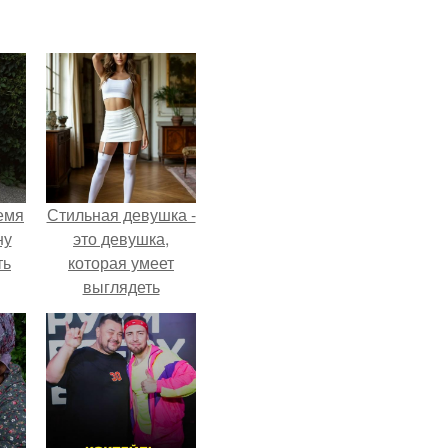
емя
Стильная девушка -
ну
это девушка,
ть
которая умеет
выглядеть
привлекательно и
элегантно в любои
ситуации.