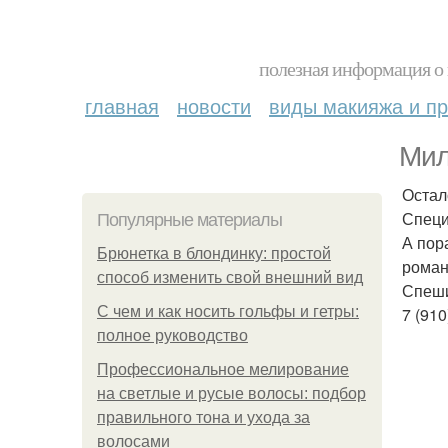
полезная информация о 
главная
новости
виды макияжа и пр
Мил
Остал
Специ
Популярные материалы
А пор
Брюнетка в блондинку: простой
роман
способ изменить свой внешний вид
Спеши
С чем и как носить гольфы и гетры:
7 (910
полное руководство
Профессиональное мелирование
на светлые и русые волосы: подбор
правильного тона и ухода за
волосами