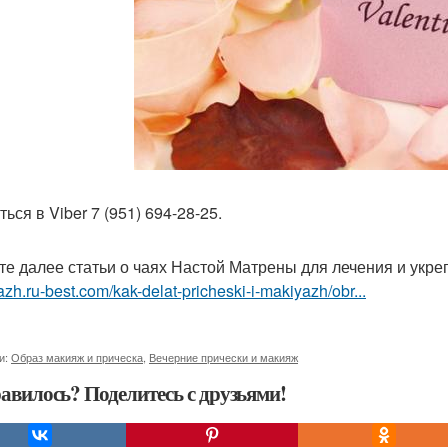
ься в Viber 7 (951) 694-28-25.
те далее статьи о чаях Настой Матрены для лечения и укр
zh.ru-best.com/kak-delat-pricheski-i-makiyazh/obr...
и:
Образ макияж и прическа
,
Вечерние прически и макияж
авилось? Поделитесь с друзьями!