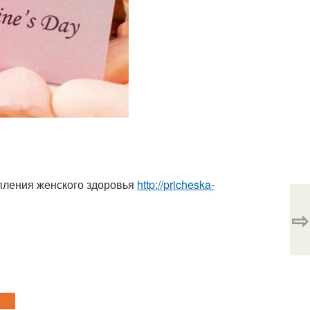
епления женского здоровья
http://pricheska-
⇨