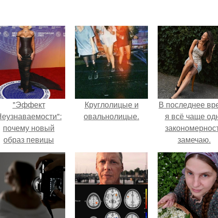
"Эффект
Круглолицые и
В последнее вр
еузнаваемости":
овальнолицые.
я всё чаще од
почему новый
закономернос
образ певицы
замечаю.
вызвал споры о
гранях
возможного?