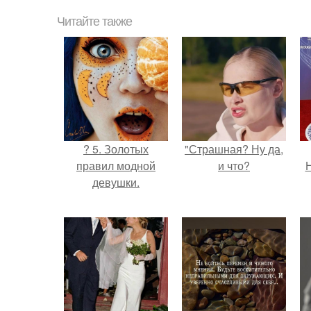
Читайте также
? 5. Золотых
"Страшная? Ну да,
правил модной
и что?
Н
девушки.