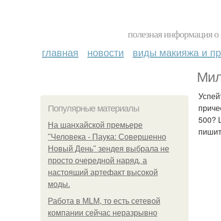
полезная информация о 
главная
новости
виды макияжа и пр
Мил
Успей
приче
Популярные материалы
500? 
На шанхайской премьере
пишит
"Человека - Паука: Совершенно
Новый День" зендея выбрала не
просто очередной наряд, а
настоящий артефакт высокой
моды.
Работа в MLM, то есть сетевой
компании сейчас неразрывно