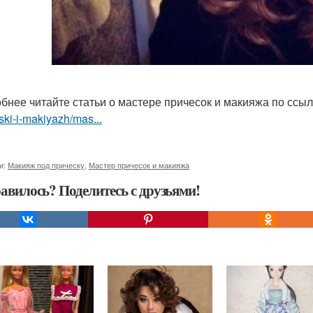
бнее читайте статьи о мастере причесок и макияжа по ссы
ski-i-makiyazh/mas...
и:
Макияж под прическу
,
Мастер причесок и макияжа
авилось? Поделитесь с друзьями!