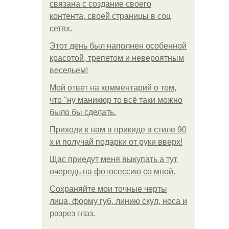
связана с создание своего
контента, своей страницы в соц
сетях.
Этот день был наполнен особенной
красотой, трепетом и невероятным
весельем!
Мой ответ на комментарий о том,
что "ну маникюр то всё таки можно
было бы сделать.
Приходи к нам в прикиде в стиле 90
х и получай подарки от руки вверх!
Щас приедут меня выкупать а тут
очередь на фотосессию со мной.
Сохраняйте мои точные черты
лица, форму губ, линию скул, носа и
разрез глаз.