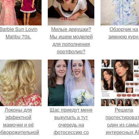
Barbie Sun Lovin
Милые девушки?
Обзорчик на
Malibu 70s.
Мы ищем моделей
зимнюю курн
для пополнения
портфолио?
Локоны для
Щас приедут меня
Решила
эффектной
выкупать а тут
протестирова
мамочки и её
очередь на
один из самы
обворожительной
фотосессию со
интересных AI