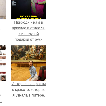
Приходи к нам в
.
прикиде в стиле 90
х и получай
подарки от руки
вверх!
Интересные факты
ть
о красоте, которые
х
я узнала в питере.
 -