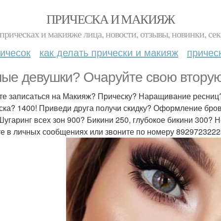
ПРИЧЕСКА И МАКИЯЖ
прическах и макияже лица, новости, отзывы, новинки, сек
ичесок
как делать прически и макияж
причес
ые девушки? Очаруйте свою вторую
те записаться на Макияж? Прическу? Наращивание ресниц
ска? 1400! Приведи друга получи скидку? Оформление бр
Шугаринг всех зон 900? Бикини 250, глубокое бикини 300?
е в личных сообщениях или звоните по номеру 892972322