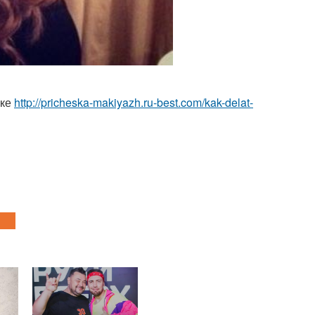
лке
http://pricheska-makiyazh.ru-best.com/kak-delat-