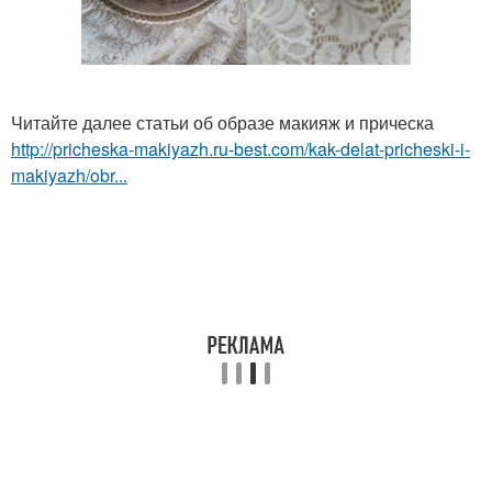
Читайте далее статьи об образе макияж и прическа
http://pricheska-makiyazh.ru-best.com/kak-delat-pricheski-i-
makiyazh/obr...