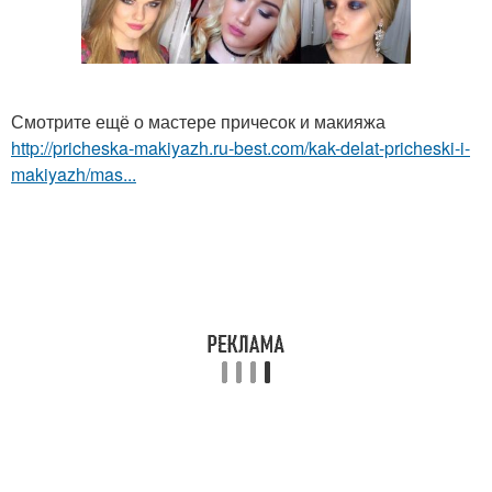
Смотрите ещё о мастере причесок и макияжа
http://pricheska-makiyazh.ru-best.com/kak-delat-pricheski-i-
makiyazh/mas...