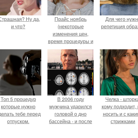
Страшная? Ну да,
Прайс ноябрь
Для чего нуж
и что?
(некоторые
репетиция обра
изменения цен,
время процедуры и
условия записи)
тел. 89638818689,
территориально ул.
делегатская 36.
Топ 5 процедур
В 2006 году
Челка - шторк
которые нужно
мужчина ударился
кому подходит, 
делать тебе перед
головой о дно
носить и с как
отпуском.
бассейна - и после
стрижками
этого его жизнь
сочетать.
изменилась самым