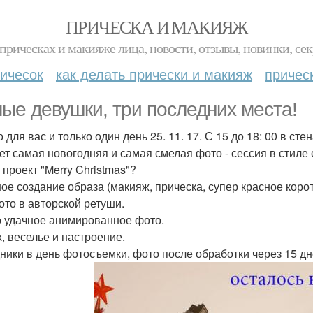
ПРИЧЕСКА И МАКИЯЖ
прическах и макияже лица, новости, отзывы, новинки, сек
ичесок
как делать прически и макияж
причес
ые девушки, три последних места!
о для вас и только один день 25. 11. 17. С 15 до 18: 00 в с
ет самая новогодняя и самая смелая фото - сессия в стиле 
 проект "Merry Christmas"?
ное создание образа (макияж, прическа, супер красное коро
фото в авторской ретуши.
о удачное анимированное фото.
х, веселье и настроение.
ники в день фотосъемки, фото после обработки через 15 дн