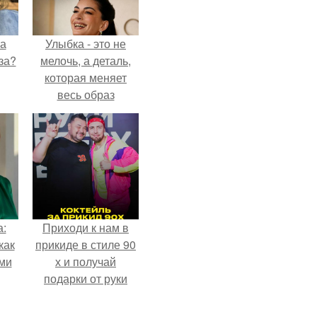
на
Улыбка - это не
за?
мелочь, а деталь,
которая меняет
весь образ
человека.
а:
Приходи к нам в
как
прикиде в стиле 90
ими
х и получай
подарки от руки
вверх!