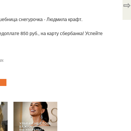
⇨
шебница снегурочка - Людмила крафт.
едоплате 850 руб., на карту сбербанка! Успейте
ску