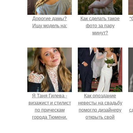
Дорогие дамы?
Как сделать такое
"
Ищу модель на:
фото за пару
минут?
Я Таня Гилева -
Как опоздание
визажист и стилист
невесты на свадьбу
по прическам
помогло дизайнеру
с
города Тюмени.
открыть свой
бренд.