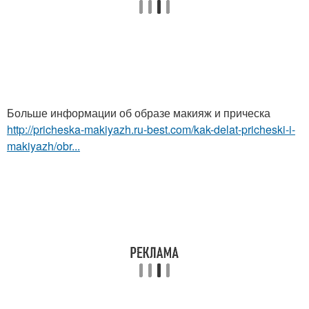
Больше информации об образе макияж и прическа
http://pricheska-makiyazh.ru-best.com/kak-delat-pricheski-i-
makiyazh/obr...