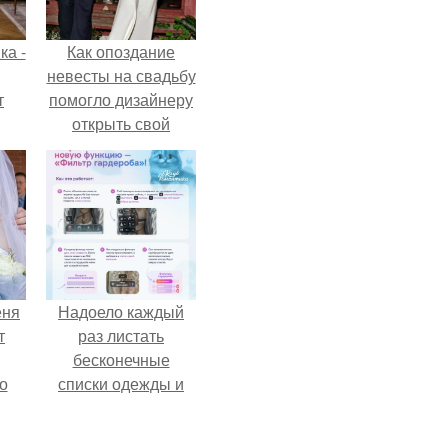
ка -
Как опоздание
невесты на свадьбу
т
помогло дизайнеру
открыть свой
о и
бренд.
бои
еня
Надоело каждый
т
раз листать
бесконечные
о
списки одежды и
заново собирать
любимый лук по