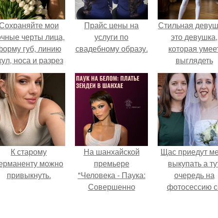
Сохраняйте мои
Прайс цены на
Стильная девуш
очные черты лица,
услуги по
это девушка,
форму губ, линию
свадебному образу.
которая умее
кул, носа и разрез
выглядеть
глаз.
привлекательн
элегантно в лю
ситуации.
К старому
На шанхайской
Щас приедут м
ерманенту можно
премьере
выкупать а ту
привыкнуть.
"Человека - Паука:
очередь на
Совершенно
фотосессию с
Новый День"
мной.
зендея выбрала не