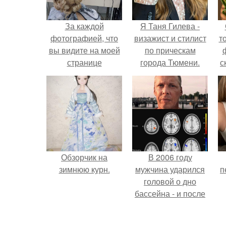
За каждой
Я Таня Гилева -
фотографией, что
визажист и стилист
т
вы видите на моей
по прическам
странице
города Тюмени.
с
скрывается целая
история.
Обзорчик на
В 2006 году
зимнюю курн.
мужчина ударился
п
головой о дно
бассейна - и после
этого его жизнь
изменилась самым