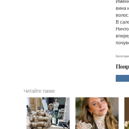
Именн
вина 
волос
В сал
Ничто
впере
почув
Категори
Понр
Читайте также