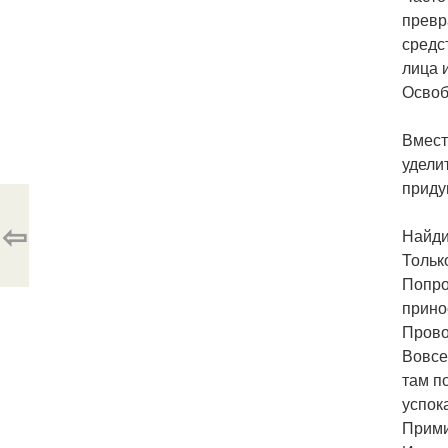
превр
средс
лица 
Освоб
Вмест
удели
приду
⇦
Найди
Тольк
Попро
прино
Прово
Вовсе
там п
успок
Прими