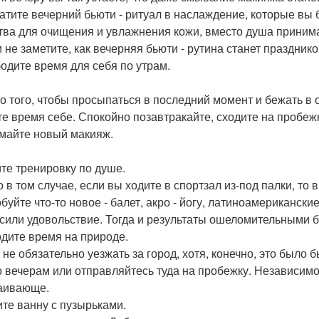
атите вечерний бьюти - ритуал в наслаждение, которые вы 
тва для очищения и увлажнения кожи, вместо душа принима
и не заметите, как вечерняя бьюти - рутина станет празднико
одите время для себя по утрам.
о того, чтобы просыпаться в последний момент и бежать в 
те время себе. Спокойно позавтракайте, сходите на пробеж
майте новый макияж.
те тренировку по душе.
о в том случае, если вы ходите в спортзал из-под палки, т
буйте что-то новое - балет, акро - йогу, латиноамериканские
сили удовольствие. Тогда и результаты ошеломительными б
дите время на природе.
 не обязательно уезжать за город, хотя, конечно, это было
о вечерам или отправляйтесь туда на пробежку. Независимо
аивающе.
те ванну с пузырьками.