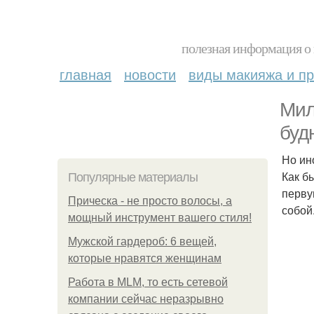
полезная информация о 
главная
новости
виды макияжа и пр
Мил
буд
Но ин
Как б
Популярные материалы
перву
Прическа - не просто волосы, а
собой
мощный инструмент вашего стиля!
Мужской гардероб: 6 вещей,
которые нравятся женщинам
Работа в MLM, то есть сетевой
компании сейчас неразрывно