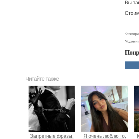
Вы та
Стоим
Категори
Модный 
Понр
Читайте также
Запретные фразы.
Я очень люблю то,