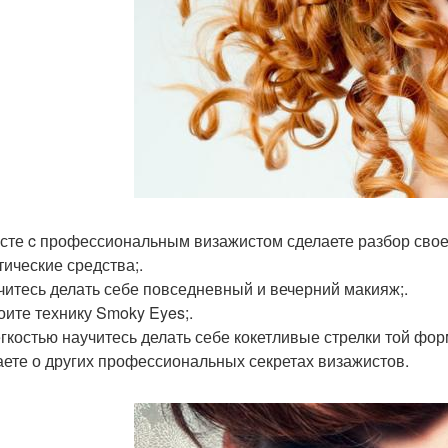
есте c профессиональным визажистом сделаете разбор свое
тические средства;.
учитесь делать себе повседневный и вечерний макияж;.
воите технику Smoky Eyes;.
легкостью научитесь делать себе кокетливые стрелки той фор
наете о других профессиональных секретах визажистов.