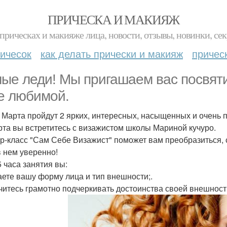
ПРИЧЕСКА И МАКИЯЖ
прическах и макияже лица, новости, отзывы, новинки, сек
ичесок
как делать прически и макияж
причес
ые леди! Мы пригашаем вас посвят
е любимой.
. Марта пройдут 2 ярких, интересных, насыщенных и очень 
рта вы встретитесь с визажистом школы Мариной кучуро.
р-класс "Сам Себе Визажист" поможет вам преобразиться, с
в нем уверенно!
5 часа занятия вы:
наете вашу форму лица и тип внешности;.
учитесь грамотно подчеркивать достоинства своей внешности