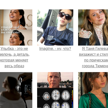
Улыбка - это не
Imagine. - ну, что?
Я Таня Гилева
мелочь, а деталь,
визажист и стил
которая меняет
по прическа
весь образ
города Тюмен
человека.