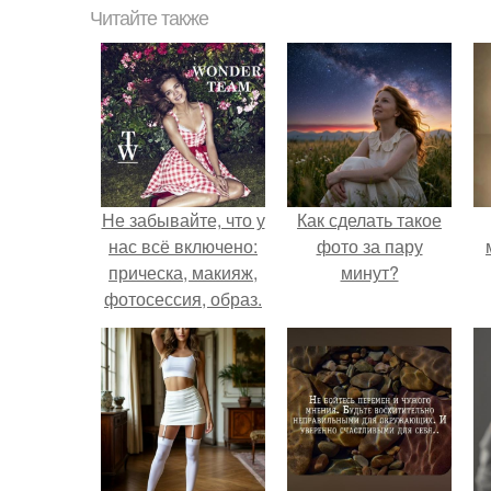
Читайте также
Не забывайте, что у
Как сделать такое
нас всё включено:
фото за пару
прическа, макияж,
минут?
фотосессия, образ.