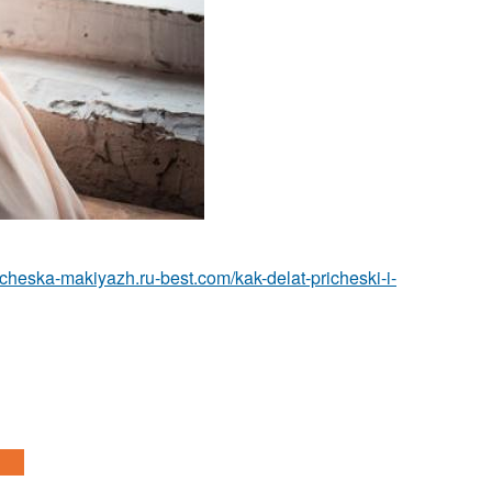
richeska-makiyazh.ru-best.com/kak-delat-pricheski-i-