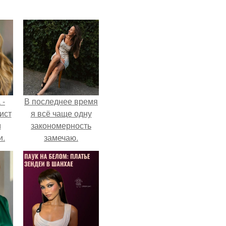
 -
В последнее время
ист
я всё чаще одну
м
закономерность
и.
замечаю.