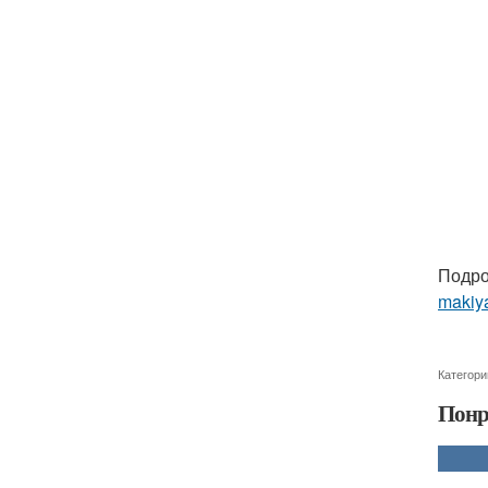
Подро
makiya
Категори
Понр