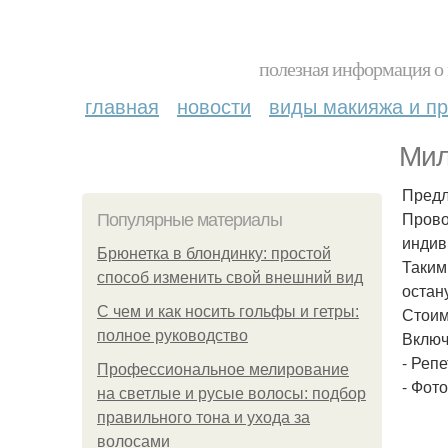
полезная информация о 
главная
новости
виды макияжа и пр
Мил
Предл
Прово
Популярные материалы
индив
Брюнетка в блондинку: простой
Таким
способ изменить свой внешний вид
остан
С чем и как носить гольфы и гетры:
Стоим
полное руководство
Включ
- Реп
Профессиональное мелирование
- Фото
на светлые и русые волосы: подбор
правильного тона и ухода за
волосами