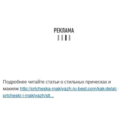
Подробнее читайте статьи о стильных прическах и
макияж
http://pricheska-makiyazh.ru-best.com/kak-delat-
pricheski-i-makiyazh/sti...