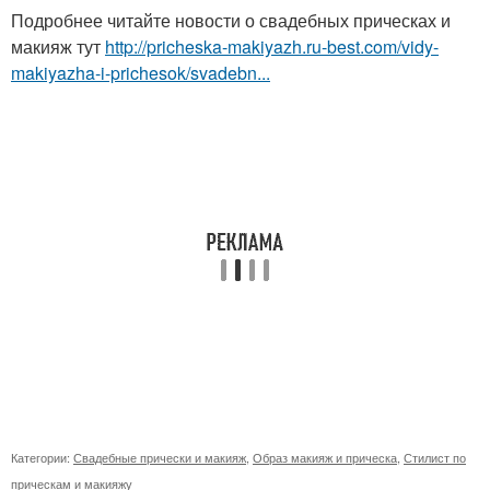
Подробнее читайте новости о свадебных прическах и
макияж тут
http://pricheska-makiyazh.ru-best.com/vidy-
makiyazha-i-prichesok/svadebn...
Категории:
Свадебные прически и макияж
,
Образ макияж и прическа
,
Стилист по
прическам и макияжу