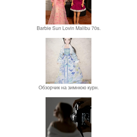
Barbie Sun Lovin Malibu 70s.
Обзорчик на зимнюю курн.