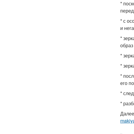
* пос
перед
* с о
и нег
* зер
образ
* зер
* зер
* пос
его п
* сле
* раз
Далее
makiya