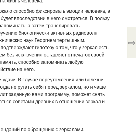
 на жизнь человека.
ркало способно фиксировать эмоции человека, а
 будет впоследствии в него смотреться. В пользу
запоминать, а затем транслировать
зучению биологически активных радиоволн
⇨
ехнических наук Георгием тертышным.
подтверждают гипотезу о том, что у зеркал есть
сем без исключения оставляет отпечаток своей
 память, способно запоминать любую
йствие на него.
 и удачи. В случае переутомления или болезни
огда не ругать себя перед зеркалом, но и чаще
илит заданную вами программу, поможет снять
ваться советами древних в отношении зеркал и
омендаций по обращению с зеркалами.