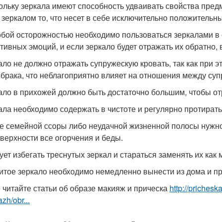
кольку зеркала имеют способность удваивать свойства пре
 зеркалом то, что несет в себе исключительно положительны
собой осторожностью необходимо пользоваться зеркалами в
ативных эмоций, и если зеркало будет отражать их обратно
кало не должно отражать супружескую кровать, так как при
 брака, что неблагоприятно влияет на отношения между суп
кало в прихожей должно быть достаточно большим, чтобы отр
кала необходимо содержать в чистоте и регулярно протират
ле семейной ссоры либо неудачной жизненной полосы нужно
оверхности все огорчения и беды.
дует избегать треснутых зеркал и стараться заменять их как
битое зеркало необходимо немедленно вынести из дома и п
 читайте статьи об образе макияж и прическа
http://prichesk
zh/obr...