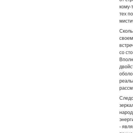
кому-
тех п
мисти
Сколь
своем
встре
со ст
Вполн
двойс
оболо
реаль
рассм
Следо
зерка
народ
энерг
- явл