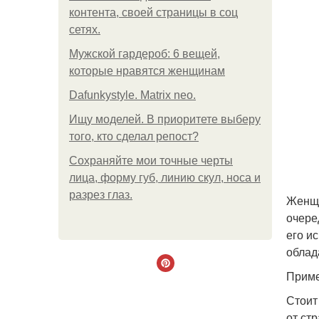
контента, своей страницы в соц
сетях.
Мужской гардероб: 6 вещей,
которые нравятся женщинам
Dafunkystyle. Matrix neo.
Ищу моделей. В приоритете выберу
того, кто сделал репост?
Сохраняйте мои точные черты
лица, форму губ, линию скул, носа и
разрез глаз.
Женщи
очере
его и
облад
Приме
Стоит
от ст