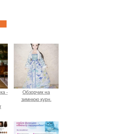
ка -
Обзорчик на
зимнюю курн.
т
о и
бои