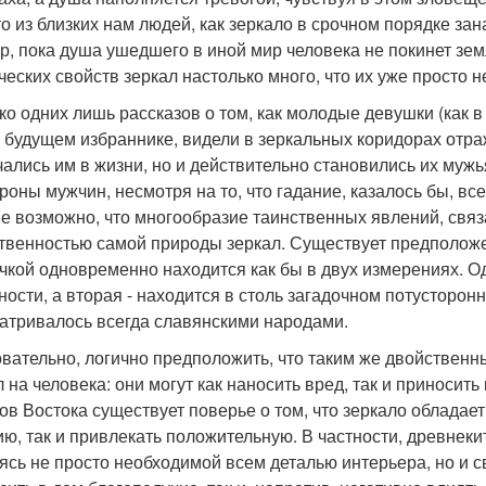
то из близких нам людей, как зеркало в срочном порядке за
ор, пока душа ушедшего в иной мир человека не покинет зе
ческих свойств зеркал настолько много, что их уже просто 
ко одних лишь рассказов о том, как молодые девушки (как в 
 будущем избраннике, видели в зеркальных коридорах отра
чались им в жизни, но и действительно становились их мужь
ороны мужчин, несмотря на то, что гадание, казалось бы, в
е возможно, что многообразие таинственных явлений, связ
твенностью самой природы зеркал. Существует предположен
чкой одновременно находится как бы в двух измерениях. О
ности, а вторая - находится в столь загадочном потусторон
атривалось всегда славянскими народами.
вательно, логично предположить, что таким же двойствен
л на человека: они могут как наносить вред, так и приносит
ов Востока существует поверье о том, что зеркало обладае
ию, так и привлекать положительную. В частности, древнеки
яясь не просто необходимой всем деталью интерьера, но и с