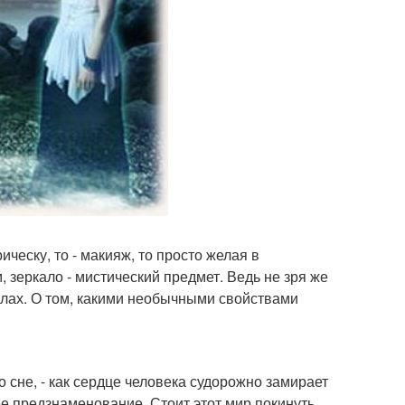
ческу, то - макияж, то просто желая в
, зеркало - мистический предмет. Ведь не зря же
уалах. О том, какими необычными свойствами
о сне, - как сердце человека судорожно замирает
ее предзнаменование. Стоит этот мир покинуть