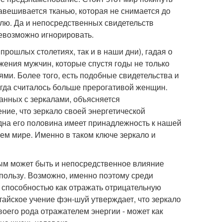
навешивается тканью, которая не снимается до
млю. Да и непосредственных свидетельств
невозможно игнорировать.
прошлых столетиях, так и в наши дни), гадая о
жения мужчин, которые спустя годы не только
ями. Более того, есть подобные свидетельства и
сегда считалось больше прерогативой женщин.
анных с зеркалами, объясняется
ие, что зеркало своей энергетической
дна его половина имеет принадлежность к нашей
нем мире. Именно в таком ключе зеркало и
ным может быть и непосредственное влияние
ь пользу. Возможно, именно поэтому среди
т способностью как отражать отрицательную
тайское учение фэн-шуй утверждает, что зеркало
воего рода отражателем энергии - может как