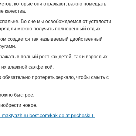
дметов, которые они отражают, важно помещать
е качества.
 спальне. Во сне мы освобождаемся от усталости
, вряд ли можно получить полноценный отдых.
 этом создается так называемый двойственный
ругами.
ажать в полный рост как детей, так и взрослых.
ь их влажной салфеткой.
 обязательно протереть зеркало, чтобы смыть с
 можно быстрее.
риобрести новое.
a-makiyazh.ru-best.com/kak-delat-pricheski-i-