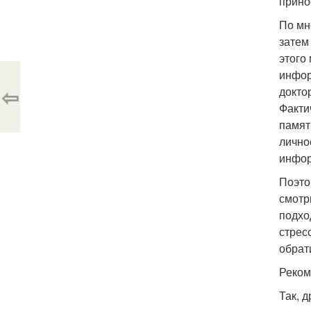
прино
По мн
затем
этого
инфор
⇦
докто
Факти
памят
лично
инфор
Поэто
смотр
подхо
стрес
обрати
Реком
Так, 