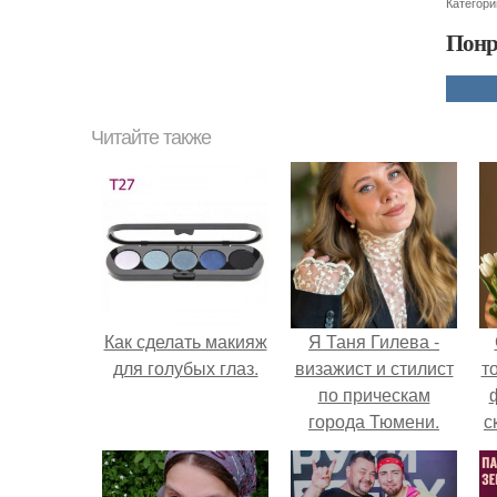
Категори
Понр
Читайте также
Как сделать макияж
Я Таня Гилева -
для голубых глаз.
визажист и стилист
т
по прическам
города Тюмени.
с