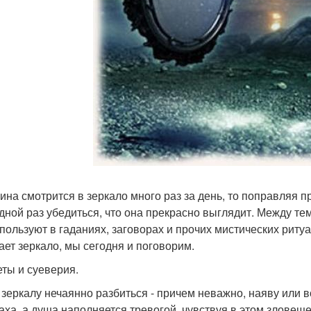
на смотрится в зеркало много раз за день, то поправляя при
дной раз убедиться, что она прекрасно выглядит. Между тем
спользуют в гаданиях, заговорах и прочих мистических рит
ает зеркало, мы сегодня и поговорим.
ты и суеверия.
 зеркалу нечаянно разбиться - причем неважно, наяву или в
раха, а душа наполняется тревогой, чувствуя в этом зловещ