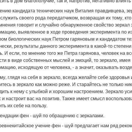
сить в дом благополучие, так и, напротив, негативно влиять
ению кандидата технических наук Виталия правдивцева, зе
 служить своего рода передатчиком, возвращая их тому, кто
 мнения говорит и случайно обнаруженное свойство зеркал 
мацию, выявленное в ходе проведения эксперимента по и
ром биологических наук Петром гаряновым и кандидатом т
чески, результаты данного эксперимента в какой-то степени 
ь. И если, по мнению того же Петра гарянова, человек на в
сти в виде собственных мыслей и эмоций, то зеркало, имея
мацию, исходящую от человека, - а значит, оказывать возде
му, глядя на себя в зеркало, всегда желайте себе здоровья
итесь в зеркало как можно реже. И старайтесь не только ник
дить к нему с улыбкой и хорошим настроением. Зеркало ус
с и настроит вас на позитив. Также имеет смысл воспользо
ть их себе на пользу.
ендации фен - шуй по обращению с зеркалами.
древнекитайское учение фен - шуй предлагает нам ряд рек