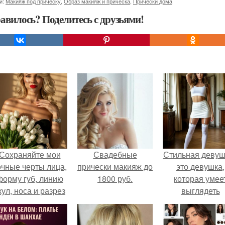
и:
Макияж под прическу
,
Образ макияж и прическа
,
Прически дома
авилось? Поделитесь с друзьями!
Сохраняйте мои
Свадебные
Стильная девуш
очные черты лица,
прически макияж до
это девушка,
форму губ, линию
1800 руб.
которая умее
кул, носа и разрез
выглядеть
глаз.
привлекательн
элегантно в лю