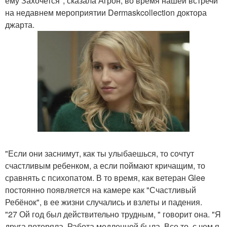
ему Захочется", сказала Агрон, во время нашей встречи
на недавнем мероприятии Dermaskcollection доктора
джарта.
"Если они заснимут, как ты улыбаешься, то сочтут
счастливым ребенком, а если поймают кричащим, то
сравнять с психопатом. В то время, как ветеран Glee
постоянно появляется на камере как "Счастливый
Ребёнок", в ее жизни случались и взлеты и падения.
"27 Ой год был действительно трудным, " говорит она. "Я
друга потеряла. Работа медленной была. Все то, с чем я