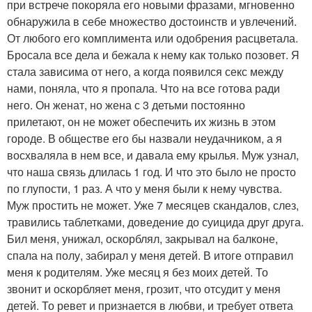
при встрече покоряла его новыми фразами, мгновенно
обнаружила в себе множество достоинств и увлечений.
От любого его комплимента или одобрения расцветала.
Бросала все дела и бежала к нему как только позовет. Я
стала зависима от него, а когда появился секс между
нами, поняла, что я пропала. Что на все готова ради
него. Он женат, но жена с 3 детьми постоянно
прилетают, он не может обеспечить их жизнь в этом
городе. В обществе его бы назвали неудачником, а я
восхваляла в нем все, и давала ему крылья. Муж узнал,
что наша связь длилась 1 год. И что это было не просто
по глупости, 1 раз. А что у меня были к нему чувства.
Муж простить не может. Уже 7 месяцев скандалов, слез,
травились таблетками, доведение до суицида друг друга.
Бил меня, унижал, оскорблял, закрывал на балконе,
спала на полу, забирал у меня детей. В итоге отправил
меня к родителям. Уже месяц я без моих детей. То
звонит и оскорбляет меня, грозит, что отсудит у меня
детей. То ревет и признается в любви, и требует ответа