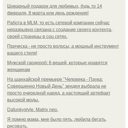
Шикарный подарок для любимых, будь то 14
февраля, 8 марта или день рождения!
Работа в MLM, то есть сетевой компании сейчас
неразрывно связана с создание своего контента,
своей страницы в соц сетях.
Прическа - не просто волосы, а мощный инструмент
вашего стиля!
Мужской гардероб: 6 вещей, которые нравятся
женщинам
На шанхайской премьере "Человека - Паука:
Совершенно Новый День" зендея выбрала не
просто очередной наряд, а настоящий артефакт
высокой моды.
Dafunkystyle. Matrix neo.
Я помню мама, мне было пять, любила бегать,
рисовать.