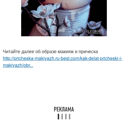
Читайте далее об образе макияж и прическа
http://pricheska-makiyazh.ru-best.com/kak-delat-pricheski-i-
makiyazh/obr...