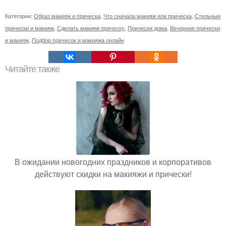
Категории:
Образ макияж и прическа
,
Что сначала макияж или прическа
,
Стильные
прически и макияж
,
Сделать макияж прическу
,
Прически дома
,
Вечерние прически
и макияж
,
Подбор причесок и макияжа онлайн
Читайте также
В ожидании новогодних праздников и корпоративов
действуют скидки на макияжи и прически!