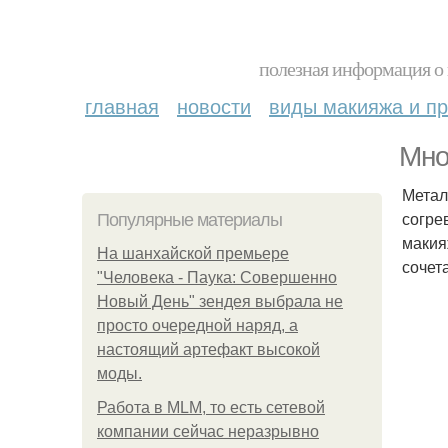
полезная информация о 
главная
новости
виды макияжа и пр
Мно
Метал
согре
Популярные материалы
макия
На шанхайской премьере
сочет
"Человека - Паука: Совершенно
Новый День" зендея выбрала не
просто очередной наряд, а
настоящий артефакт высокой
моды.
Работа в MLM, то есть сетевой
компании сейчас неразрывно