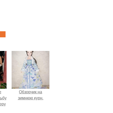
е
Обзорчик на
дьбу
зимнюю курн.
еру