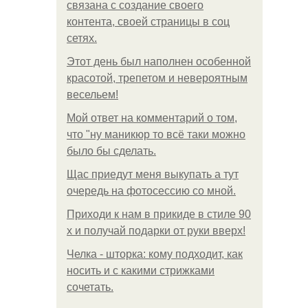
связана с создание своего
контента, своей страницы в соц
сетях.
Этот день был наполнен особенной
красотой, трепетом и невероятным
весельем!
Мой ответ на комментарий о том,
что "ну маникюр то всё таки можно
было бы сделать.
Щас приедут меня выкупать а тут
очередь на фотосессию со мной.
Приходи к нам в прикиде в стиле 90
х и получай подарки от руки вверх!
Челка - шторка: кому подходит, как
носить и с какими стрижками
сочетать.