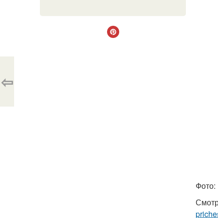
⇦
Фото:
Смотр
priche