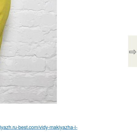
⇨
kiyazh.ru-best.com/vidy-makiyazha-i-