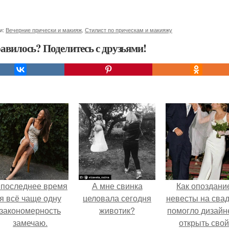
и:
Вечерние прически и макияж
,
Стилист по прическам и макияжу
авилось? Поделитесь с друзьями!
 последнее время
А мне свинка
Как опоздани
я всё чаще одну
целовала сегодня
невесты на сва
закономерность
животик?
помогло дизайн
замечаю.
открыть свой