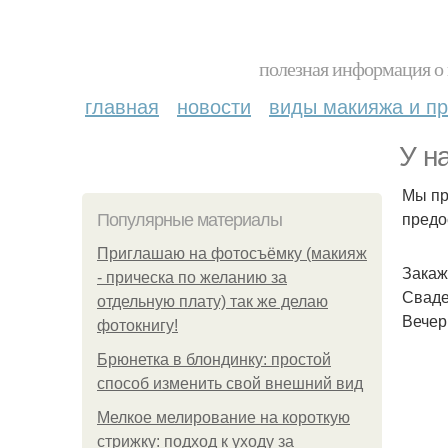
полезная информация о 
главная
новости
виды макияжа и пр
У н
Мы пр
предо
Популярные материалы
Приглашаю на фотосъёмку (макияж
Закаж
- прическа по желанию за
Сваде
отдельную плату) так же делаю
Вечер
фотокнигу!
Брюнетка в блондинку: простой
способ изменить свой внешний вид
Мелкое мелирование на короткую
стрижку: подход к уходу за