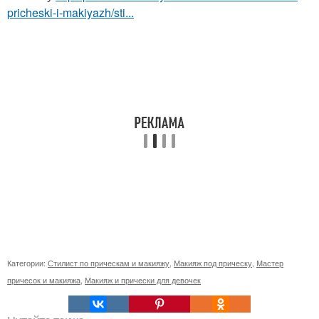
pricheski-i-makiyazh/sti...
Категории:
Стилист по прическам и макияжу
,
Макияж под прическу
,
Мастер
причесок и макияжа
,
Макияж и прически для девочек