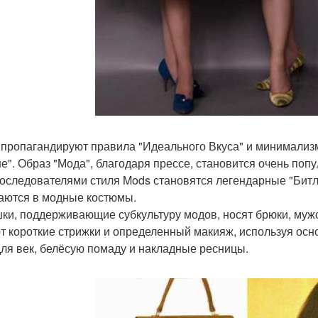
пропагандируют правила "Идеального Вкуса" и минимализм,
е". Образ "Мода", благодаря прессе, становится очень по
последователями стиля Mods становятся легендарные "Битл
аются в модные костюмы.
ки, поддерживающие субкультуру модов, носят брюки, мужс
т короткие стрижки и определенный макияж, используя осн
для век, белёсую помаду и накладные ресницы.