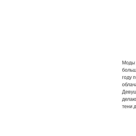
Моды 
больш
году 
облач
Девуш
делаю
тени 