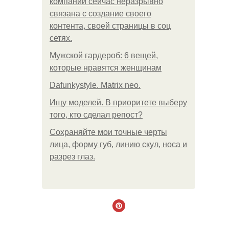
компании сейчас неразрывно
связана с создание своего
контента, своей страницы в соц
сетях.
Мужской гардероб: 6 вещей,
которые нравятся женщинам
Dafunkystyle. Matrix neo.
Ищу моделей. В приоритете выберу
того, кто сделал репост?
Сохраняйте мои точные черты
лица, форму губ, линию скул, носа и
разрез глаз.