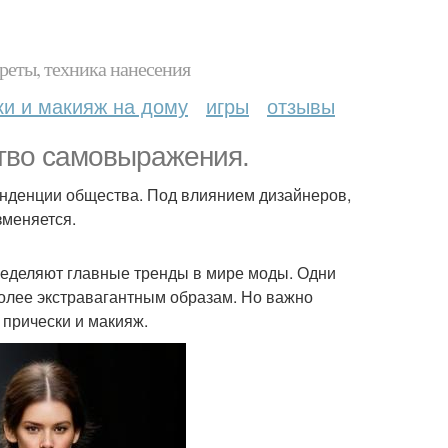
реты, техника нанесения
ки и макияж на дому
игры
отзывы
сство самовыражения.
енденции общества. Под влиянием дизайнеров,
зменяется.
ределяют главные тренды в мире моды. Одни
более экстравагантным образам. Но важно
, прически и макияж.