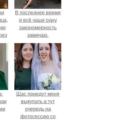
ои
В последнее время
ца,
я всё чаще одну
нию
закономерность
рез
замечаю.
а:
Щас приедут меня
как
выкупать а тут
ими
очередь на
фотосессию со
мной.