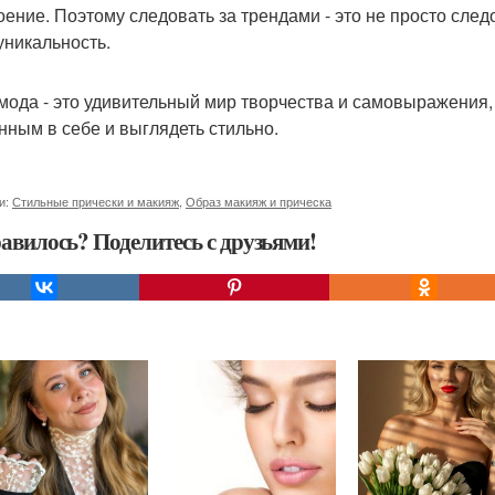
оение. Поэтому следовать за трендами - это не просто сле
уникальность.
 мода - это удивительный мир творчества и самовыражения,
нным в себе и выглядеть стильно.
и:
Стильные прически и макияж
,
Образ макияж и прическа
авилось? Поделитесь с друзьями!