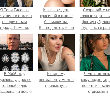
Я Таня Гилева -
Как выглядеть
Сохраняйте м
изажист и стилист
красивой в школе
точные черты ли
по прическам
без макияжа.
форму губ, ли
города Тюмени.
Выглядеть отлично
скул, носа и раз
без макияжа: 10
глаз.
простых правил.
В 2006 году
К старому
Челка - шторк
ужчина ударился
перманенту можно
кому подходит, 
головой о дно
привыкнуть.
носить и с как
ассейна - и после
стрижками
этого его жизнь
сочетать.
зменилась самым
транным образом.