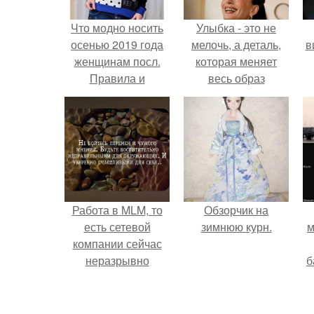
Что модно носить
Улыбка - это не
осенью 2019 года
мелочь, а деталь,
в
женщинам посл.
которая меняет
Правила и
весь образ
рекомендации
человека.
Работа в MLM, то
Обзорчик на
есть сетевой
зимнюю курн.
м
компании сейчас
неразрывно
б
связана с создание
своего контента,
и
своей страницы в
с