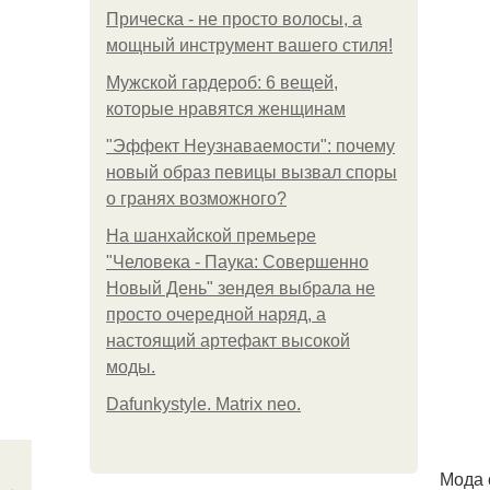
Прическа - не просто волосы, а
мощный инструмент вашего стиля!
Мужской гардероб: 6 вещей,
которые нравятся женщинам
"Эффект Неузнаваемости": почему
новый образ певицы вызвал споры
о гранях возможного?
На шанхайской премьере
"Человека - Паука: Совершенно
Новый День" зендея выбрала не
просто очередной наряд, а
настоящий артефакт высокой
моды.
Dafunkystyle. Matrix neo.
Мода 