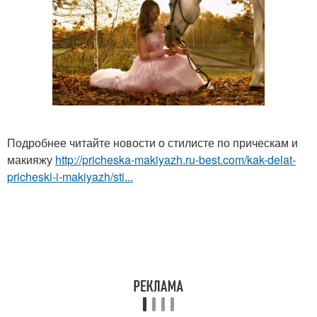
Подробнее читайте новости о стилисте по прическам и
макияжу
http://pricheska-makiyazh.ru-best.com/kak-delat-
pricheski-i-makiyazh/sti...